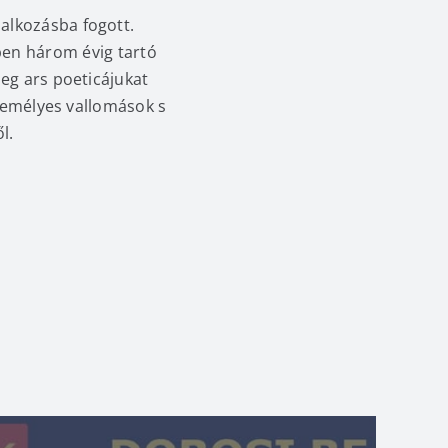
alkozásba fogott.
en három évig tartó
eg ars poeticájukat
személyes vallomások s
l.