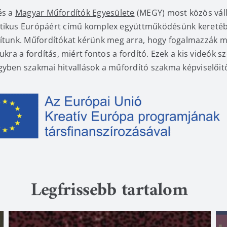
és a
Magyar Műfordítók Egyesülete
(MEGY) most közös váll
tikus Európáért című komplex együttműködésünk keretéb
tunk. Műfordítókat kérünk meg arra, hogy fogalmazzák m
mukra a fordítás, miért fontos a fordító. Ezek a kis videók 
gyben szakmai hitvallások a műfordító szakma képviselőitő
Legfrissebb tartalom