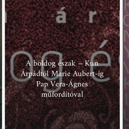
A boldog észak – Kun
Árpádtól Marie Aubert-ig
Pap Vera-Ágnes
műfordítóval