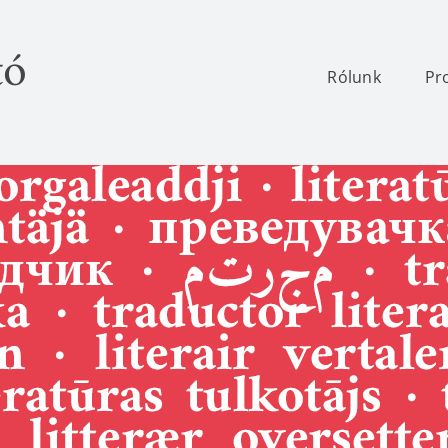
tó
Rólunk
Pr