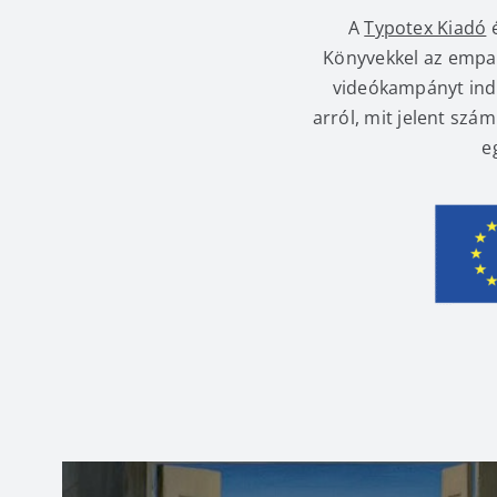
A
Typotex Kiadó
Könyvekkel az empa
videókampányt indí
arról, mit jelent szá
e