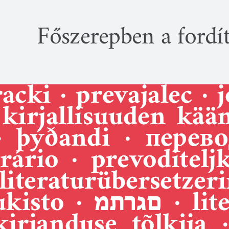
Kihagyás
Főszerepben a fordí