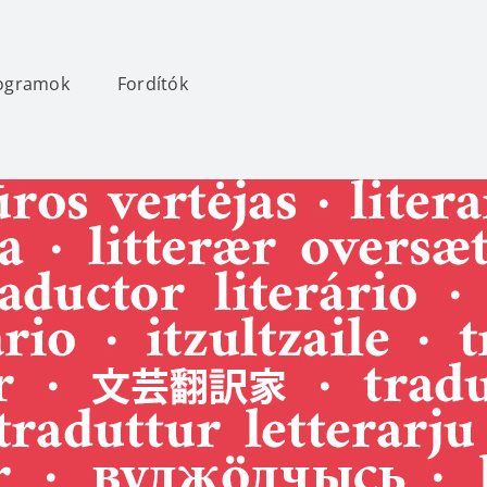
ogramok
Fordítók