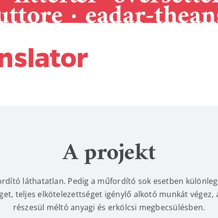
A projekt
fordító láthatatlan. Pedig a műfordító sok esetben különle
get, teljes elkötelezettséget igénylő alkotó munkát végez,
részesül méltó anyagi és erkölcsi megbecsülésben.