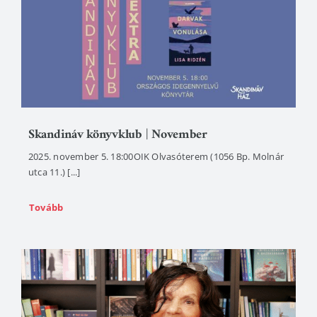
Skandináv könyvklub | November
2025. november 5. 18:00OIK Olvasóterem (1056 Bp. Molnár
utca 11.) [...]
Tovább