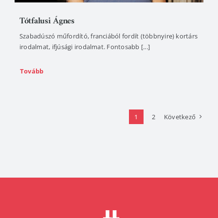
Tótfalusi Ágnes
Szabadúszó műfordító, franciából fordít (többnyire) kortárs
irodalmat, ifjúsági irodalmat. Fontosabb [...]
Tovább
1
2
Következő