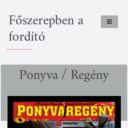
Kihagyás
Főszerepben a
Toggle
fordító
Navigat
Rólunk
Programok
Ponyva / Regény
Fordítók