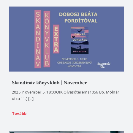
Skandináv könyvklub | November
2025. november 5. 18:00OIK Olvasóterem (1056 Bp. Molnár
utca 11.) [...]
Tovább