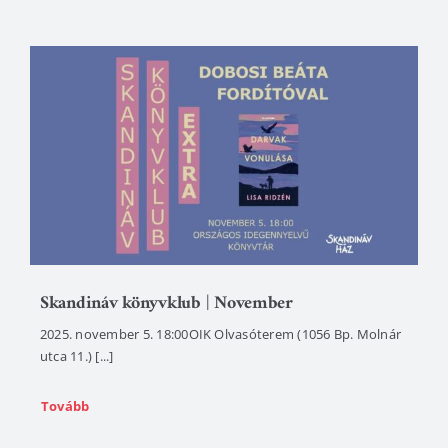
Skandináv könyvklub | November
2025. november 5. 18:00OIK Olvasóterem (1056 Bp. Molnár
utca 11.) [...]
Tovább