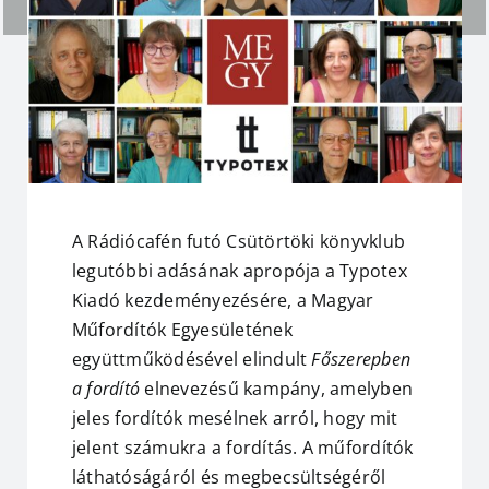
A Rádiócafén futó Csütörtöki könyvklub
legutóbbi adásának apropója a
Typotex
Kiadó
kezdeményezésére, a
Magyar
Műfordítók
Egyesületének
együttműködésével elindult
Főszerepben
a fordító
elnevezésű kampány, amelyben
jeles fordítók mesélnek arról, hogy mit
jelent számukra a fordítás. A műfordítók
láthatóságáról és megbecsültségéről