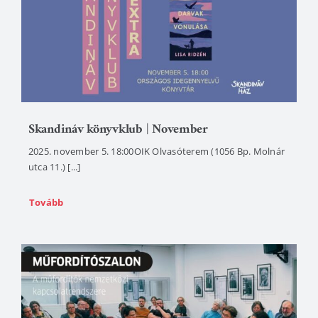
Skandináv könyvklub | November
2025. november 5. 18:00OIK Olvasóterem (1056 Bp. Molnár
utca 11.) [...]
Tovább