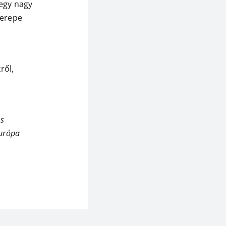
 egy nagy
zerepe
ről,
ös
Európa