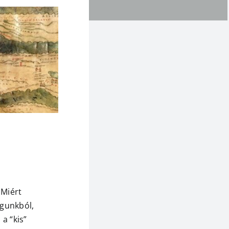
?
Miért
gunkból,
a “kis”