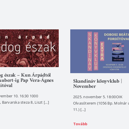
og észak – Kun Árpádtól
Aubert-ig Pap Vera-Ágnes
Skandináv könyvklub |
ítóval
November
vember 10. 16:30 1000
2025. november 5. 18:00OIK
 Barvarska steza 8, Liszt [...]
Olvasóterem (1056 Bp. Molnár 
11.) [...]
Tovább