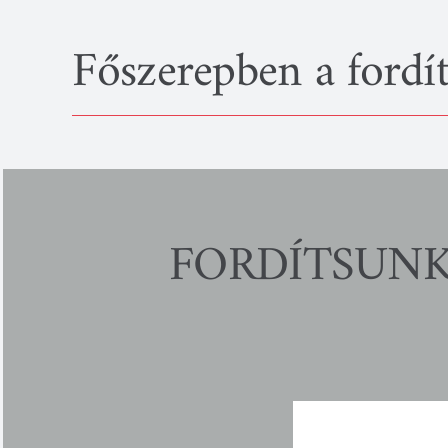
Kihagyás
Főszerepben a fordí
FORDÍTSUNK! –