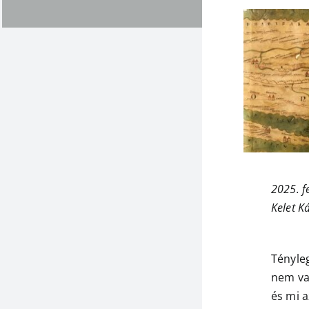
2025. f
Kelet K
Tényle
nem va
és mi 