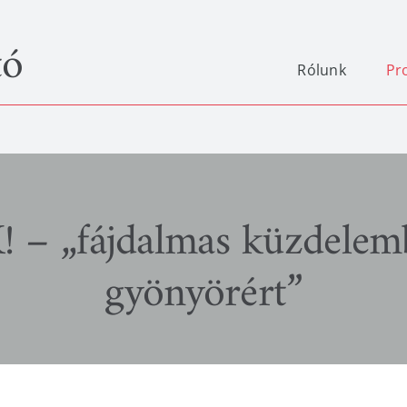
tó
Rólunk
Pr
 „fájdalmas küzdelembe
gyönyörért”