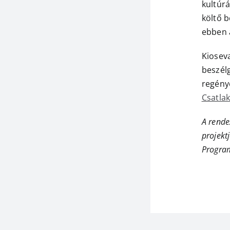
kultúrá
költő 
ebben a
Kioseva
beszél
regénye
Csatla
A rende
projekt
Program