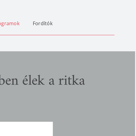
ogramok
Fordítók
n élek a ritka