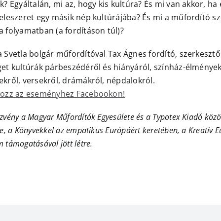
k? Egyáltalán, mi az, hogy kis kultúra? És mi van akkor, ha
beleszeret egy másik nép kultúrájába? És mi a műfordító s
 folyamatban (a fordításon túl)?
 Svetla bolgár műfordítóval Tax Ágnes fordító, szerkesztő
get kultúrák párbeszédéről és hiányáról, színház-élmények
kről, versekről, drámákról, népdalokról.
kozz az eseményhez Facebookon!
zvény a Magyar Műfordítók Egyesülete és a Typotex Kiadó köz
je, a Könyvekkel az empatikus Európáért keretében, a Kreatív 
 támogatásával jött létre.