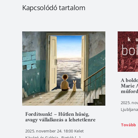
Kapcsolódó tartalom
A bold
Marie 
műford
2025. no
Ljubljana,
Fordítsunk! – Hűtlen hűség,
avagy vállalkozás a lehetetlenre
Tovább
2025. november 24. 18:00 Kelet
Kávézó és Galéria , Bartók [...]