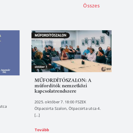
Összes
MŰFORDÍTÓSZALON: A
műfordítók nemzetközi
kapcsolatrendszere
2025. október 7. 18:00 FSZEK
utca
Ötpacsirta Szalon, Ötpacsirta utca 4.
[...]
Tovább