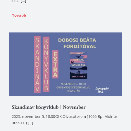
Liszt [...]
Tovább
Skandináv könyvklub | November
2025. november 5. 18:00OIK Olvasóterem (1056 Bp. Molnár
utca 11.) [...]