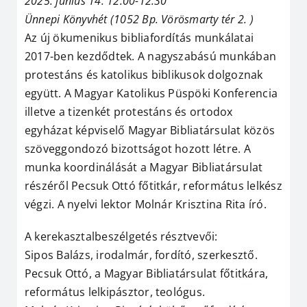
2025. június 14. 12:00-12:30
Ünnepi Könyvhét (1052 Bp.
Vörösmarty tér 2. )
Az új ökumenikus bibliafordítás munkálatai
2017-ben kezdődtek. A nagyszabású munkában
protestáns és katolikus biblikusok dolgoznak
együtt. A Magyar Katolikus Püspöki Konferencia
illetve a tizenkét protestáns és ortodox
egyházat képviselő Magyar Bibliatársulat közös
szöveggondozó bizottságot hozott létre. A
munka koordinálását a Magyar Bibliatársulat
részéről Pecsuk Ottó főtitkár, református lelkész
végzi. A nyelvi lektor Molnár Krisztina Rita író.
A kerekasztalbeszélgetés résztvevői:
Sipos Balázs, irodalmár, fordító, szerkesztő.
Pecsuk Ottó, a Magyar Bibliatársulat főtitkára,
református lelkipásztor, teológus.