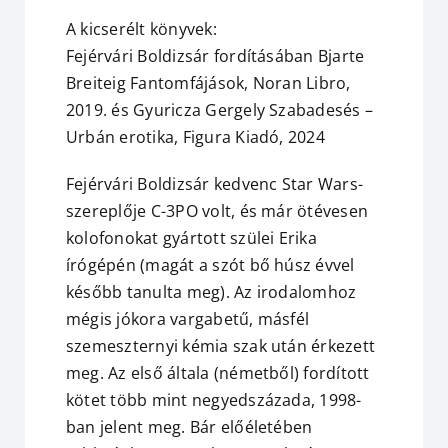
A kicserélt könyvek:
Fejérvári Boldizsár fordításában Bjarte
Breiteig Fantomfájások, Noran Libro,
2019. és Gyuricza Gergely Szabadesés –
Urbán erotika, Figura Kiadó, 2024
Fejérvári Boldizsár kedvenc Star Wars-
szereplője C-3PO volt, és már ötévesen
kolofonokat gyártott szülei Erika
írógépén (magát a szót bő húsz évvel
később tanulta meg). Az irodalomhoz
mégis jókora vargabetű, másfél
szemeszternyi kémia szak után érkezett
meg. Az első általa (németből) fordított
kötet több mint negyedszázada, 1998-
ban jelent meg. Bár előéletében