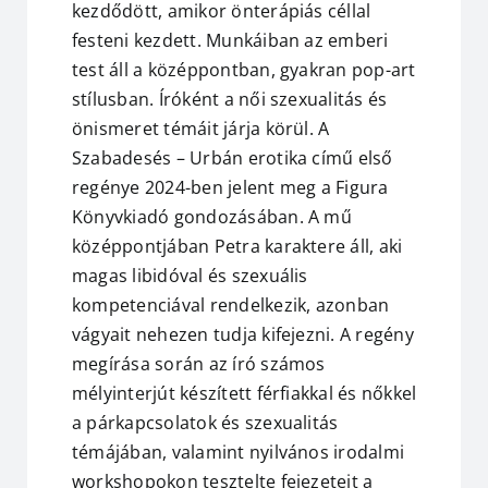
kezdődött, amikor önterápiás céllal
festeni kezdett. Munkáiban az emberi
test áll a középpontban, gyakran pop-art
stílusban. Íróként a női szexualitás és
önismeret témáit járja körül. A
Szabadesés – Urbán erotika című első
regénye 2024-ben jelent meg a Figura
Könyvkiadó gondozásában. A mű
középpontjában Petra karaktere áll, aki
magas libidóval és szexuális
kompetenciával rendelkezik, azonban
vágyait nehezen tudja kifejezni. A regény
megírása során az író számos
mélyinterjút készített férfiakkal és nőkkel
a párkapcsolatok és szexualitás
témájában, valamint nyilvános irodalmi
workshopokon tesztelte fejezeteit a