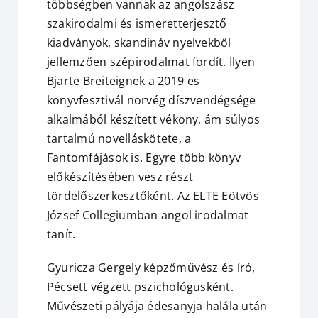
többségben vannak az angolszász
szakirodalmi és ismeretterjesztő
kiadványok, skandináv nyelvekből
jellemzően szépirodalmat fordít. Ilyen
Bjarte Breiteignek a 2019-es
könyvfesztivál norvég díszvendégsége
alkalmából készített vékony, ám súlyos
tartalmú novelláskötete, a
Fantomfájások is. Egyre több könyv
előkészítésében vesz részt
tördelőszerkesztőként. Az ELTE Eötvös
József Collegiumban angol irodalmat
tanít.
Gyuricza Gergely képzőművész és író,
Pécsett végzett pszichológusként.
Művészeti pályája édesanyja halála után