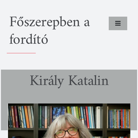
Kihagyás
Főszerepben a
Toggle
fordító
Navigat
Rólunk
Programok
Király Katalin
Fordítók