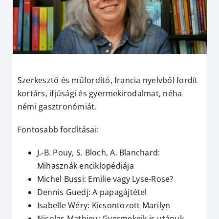
Szerkesztő és műfordító, francia nyelvből fordít
kortárs, ifjúsági és gyermekirodalmat, néha
némi gasztronómiát.
Fontosabb fordításai:
J.-B. Pouy, S. Bloch, A. Blanchard:
Mihasznák enciklopédiája
Michel Bussi: Emilie vagy Lyse-Rose?
Dennis Guedj: A papagájtétel
Isabelle Wéry: Kicsontozott Marilyn
Nicolas Mathieu: Gyermekeik is utánuk