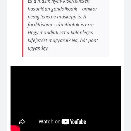
És a másik nyelv kísértetiesen
hasonlóan gondolkodik – amikor
pedig lehetne másképp is. A
fordításban számíthatok is erre.
Hogy mondjuk ezt a különleges
kifejezést magyarul? Na, hát pont
ugyanúgy.