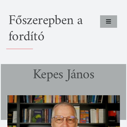
Kihagyás
Főszerepben a
Toggle
fordító
Navigat
Rólunk
Programok
Kepes János
Fordítók