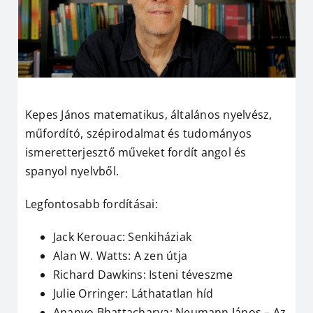
Kepes János matematikus, általános nyelvész,
műfordító, szépirodalmat és tudományos
ismeretterjesztő műveket fordít angol és
spanyol nyelvből.
Legfontosabb fordításai:
Jack Kerouac: Senkiháziak
Alan W. Watts: A zen útja
Richard Dawkins: Isteni téveszme
Julie Orringer: Láthatatlan híd
Ananyo Bhattacharya: Neumann János – Az