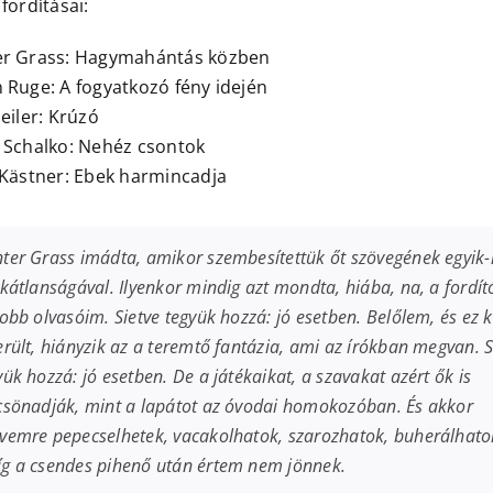
fordításai:
r Grass: Hagymahántás közben
 Ruge: A fogyatkozó fény idején
eiler: Krúzó
 Schalko: Nehéz csontok
 Kästner: Ebek harmincadja
ter Grass imádta, amikor szembesítettük őt szövegének egyik
ikátlanságával. Ilyenkor mindig azt mondta, hiába, na, a fordít
jobb olvasóim. Sietve tegyük hozzá: jó esetben. Belőlem, és ez 
erült, hiányzik az a teremtő fantázia, ami az írókban megvan. S
yük hozzá: jó esetben. De a játékaikat, a szavakat azért ők is
csönadják, mint a lapátot az óvodai homokozóban. És akkor
vemre pepecselhetek, vacakolhatok, szarozhatok, buherálhato
g a csendes pihenő után értem nem jönnek.