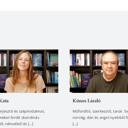
Kata
Kúnos László
erjesztő és szépirodalmat,
Műfordító, szerkesztő, tanár. S
ilmeket fordít skandináv
norvég, dán és angol nyelvből f
l, németből és [...]
[...]