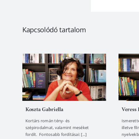
Kapcsolódó tartalom
Koszta Gabriella
Veress 
Kortárs román tény- és
Ismerett
szépirodalmat, valamint meséket
illetve f
fordít. Fontosabb fordításai: [...]
nyelvekbő