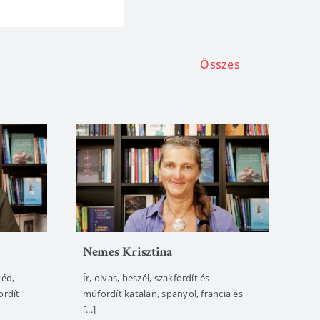
Összes
Nemes Krisztina
véd,
Ír, olvas, beszél, szakfordít és
ordít
műfordít katalán, spanyol, francia és
[...]