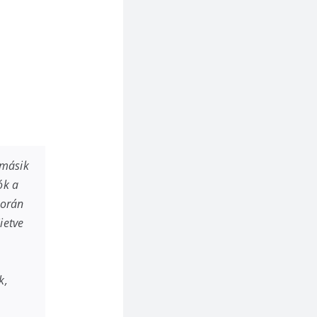
-másik
ók a
korán
ietve
k,