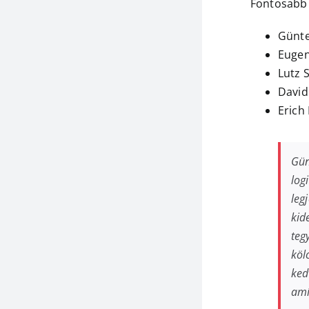
Fontosabb 
Günte
Eugen
Lutz S
David
Erich
Gün
log
leg
kid
teg
köl
ked
amí