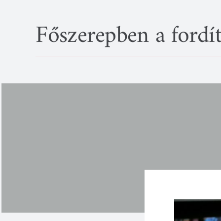
Kihagyás
Főszerepben a fordí