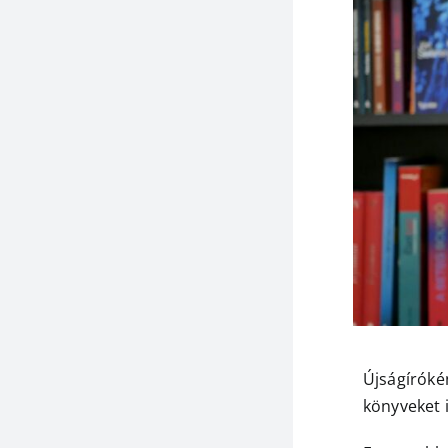
Újságírókén
könyveket 