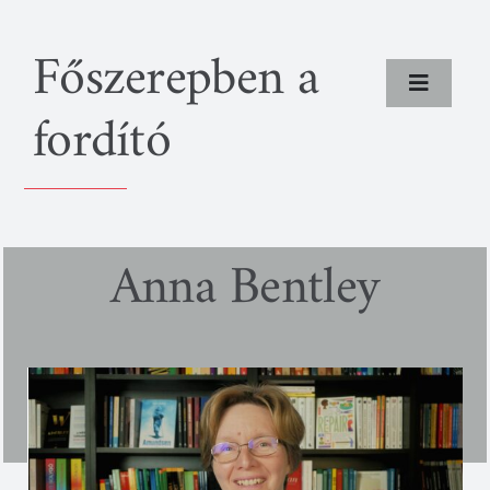
Kihagyás
Főszerepben a
Toggle
fordító
Navigat
Rólunk
Programok
Anna Bentley
Fordítók