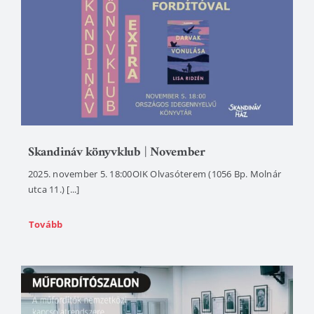
Skandináv könyvklub | November
2025. november 5. 18:00OIK Olvasóterem (1056 Bp. Molnár
utca 11.) [...]
Tovább