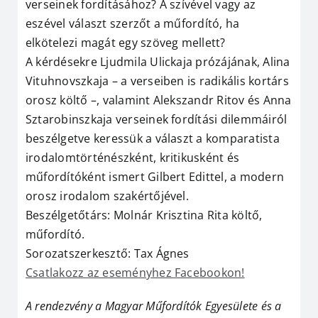
verseinek fordításához? A szívével vagy az
eszével választ szerzőt a műfordító, ha
elkötelezi magát egy szöveg mellett?
A kérdésekre Ljudmila Ulickaja prózájának, Alina
Vituhnovszkaja – a verseiben is radikális kortárs
orosz költő –, valamint Alekszandr Ritov és Anna
Sztarobinszkaja verseinek fordítási dilemmáiról
beszélgetve keressük a választ a komparatista
irodalomtörténészként, kritikusként és
műfordítóként ismert Gilbert Edittel, a modern
orosz irodalom szakértőjével.
Beszélgetőtárs: Molnár Krisztina Rita költő,
műfordító.
Sorozatszerkesztő: Tax Ágnes
Csatlakozz az eseményhez Facebookon!
A rendezvény a Magyar Műfordítók Egyesülete és a