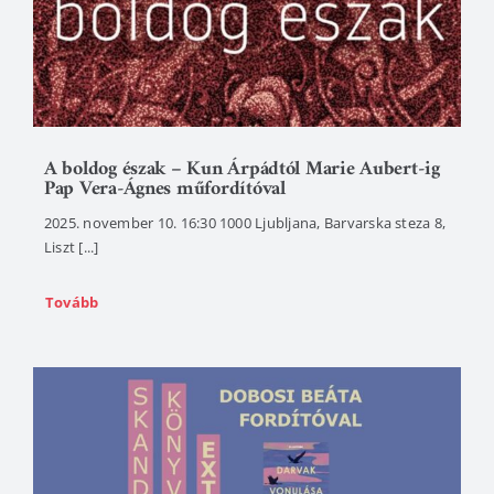
A boldog észak – Kun Árpádtól Marie Aubert-ig
Pap Vera-Ágnes műfordítóval
2025. november 10. 16:30 1000 Ljubljana, Barvarska steza 8,
Liszt [...]
Tovább