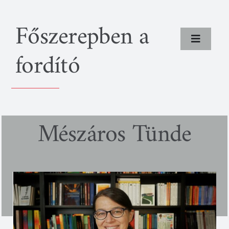
Kihagyás
Főszerepben a
Toggle
fordító
Navigat
Rólunk
Programok
Mészáros Tünde
Fordítók