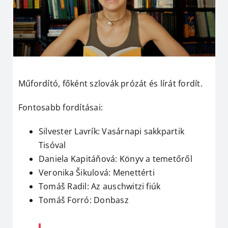
Műfordító, főként szlovák prózát és lírát fordít.
Fontosabb fordításai:
Silvester Lavrík: Vasárnapi sakkpartik
Tisóval
Daniela Kapitáňová: Könyv a temetőről
Veronika Šikulová: Menettérti
Tomáš Radil: Az auschwitzi fiúk
Tomáš Forró: Donbasz